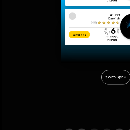
מאשרום
infect
)
4.5
(
לדף האמן
)
4.5
(
לדף האמן