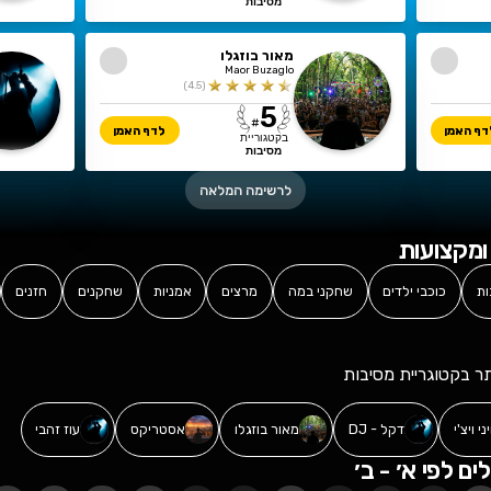
סקאזי
אינפקטד 
ed Mushroom
Skazi
)
4.5
(
3
2
#
#
לדף האמן
בקטגוריית
בקטגוריית
מסיבות
מסיבות
מאור בוזגלו
דרוויש
Darwish
Maor Buzaglo
)
4.5
(
6
5
#
#
לדף האמן
בקטגוריית
בקטגוריית
מסיבות
מסיבות
לרשימה המלאה
מרצים
אמניות
שחקנים
חזנים
שחקני כדורגל