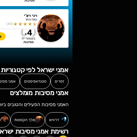
מלך הקסטות
The King Of Cassettes
)
5
(
1
#
לדף האמן
בקטגוריית
מסיבות
ויני ויצ'י
Vini Vici
)
4.5
(
4
#
לדף האמן
בקטגוריית
מסיבות
ישראל לפי קטגוריות ומקצועות
סטנדאפיסטים
אמני מסיבות
כוכבי ילדים
שחקני במה