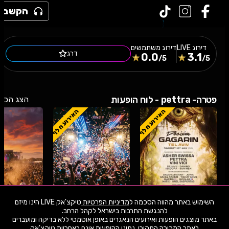
הקשב
דירוג
LIVE
דירוג משתמשים
דרג
0.0
3.1
/5
/5
פטרה- pettra - לוח הופעות
הצג הכל
האירוע חלף
האירוע חלף
השימוש באתר מהווה הסכמה ל
מדיניות הפרטיות
טיקצ'אק LIVE הינו מיזם
באתר מוצגים הופעות ואירועים הנאגרים באופן אוטמטי ללא בדיקה ומועברים
30.7.26
חמישי
22:00
24.7.26
שישי
23:30
24.7.26
שישי
לאתר המכירה המקורי. נתוני ההופעות אינם באחריות טיקצ'אק