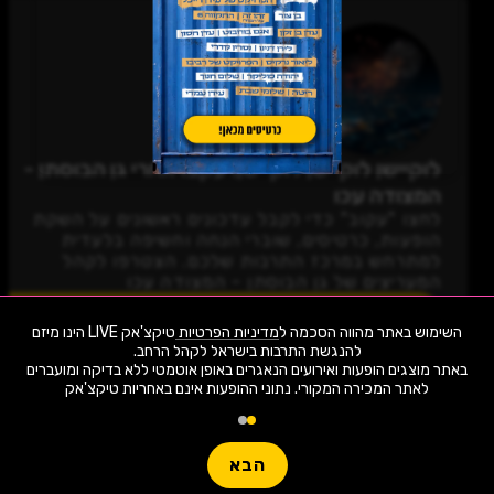
לוקיישן לוקיישן לוקיישן! עקבו אחרי גן הבוסתן -
המצודה עכו
לחצו "עקוב" כדי לקבל עדכונים ראשונים על השקת
הופעות, כרטיסים, שוברי הנחה וחשיפה בלעדית
למתרחש במרכז התרבות שלכם. הצטרפו לקהל
המעריצים של גן הבוסתן - המצודה עכו
לעקוב
השימוש באתר מהווה הסכמה ל
מדיניות הפרטיות
טיקצ'אק LIVE הינו מיזם
באתר מוצגים הופעות ואירועים הנאגרים באופן אוטמטי ללא בדיקה ומועברים
לאתר המכירה המקורי. נתוני ההופעות אינם באחריות טיקצ'אק
1,938 ארועי live כרגע
חפשו הופעה
הבא