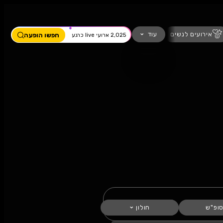
ים
מחזמר
חזנות
כדורגל
עוד
חפשו הופעה
2,025 ארועי live כרגע