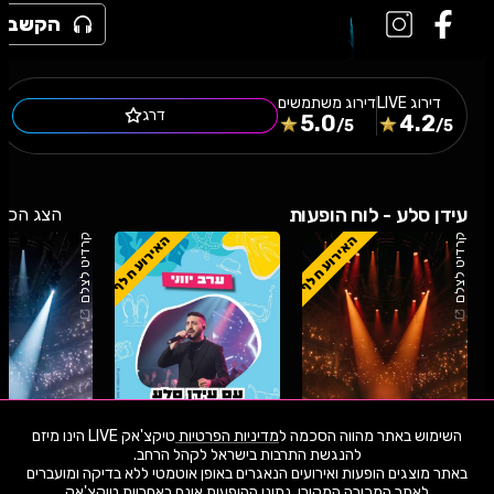
הקשב
דירוג
LIVE
דירוג משתמשים
דרג
5.0
4.2
/5
/5
עידן סלע - לוח הופעות
הצג הכל
האירוע חלף
האירוע חלף
קרדיט לצלם
קרדיט לצלם
השימוש באתר מהווה הסכמה ל
מדיניות הפרטיות
טיקצ'אק LIVE הינו מיזם
באתר מוצגים הופעות ואירועים הנאגרים באופן אוטמטי ללא בדיקה ומועברים
06.8.26
חמישי
21:30
30.7.26
חמישי
20:00
22.6.26
שני
לאתר המכירה המקורי. נתוני ההופעות אינם באחריות טיקצ'אק