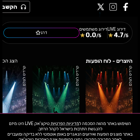
הקשב
דירוג
LIVE
דירוג משתמשים
דרג
0.0
4.7
/5
/5
היוצרים - לוח הופעות
הצג הכל
קרדיט לצלם
קרדיט לצלם
קרדיט לצלם
השימוש באתר מהווה הסכמה ל
מדיניות הפרטיות
טיקצ'אק LIVE הינו מיזם
באתר מוצגים הופעות ואירועים הנאגרים באופן אוטמטי ללא בדיקה ומועברים
11.8.26
שלישי
22:00
19.8.26
רביעי
21:30
08.7.26
רביעי
לאתר המכירה המקורי. נתוני ההופעות אינם באחריות טיקצ'אק