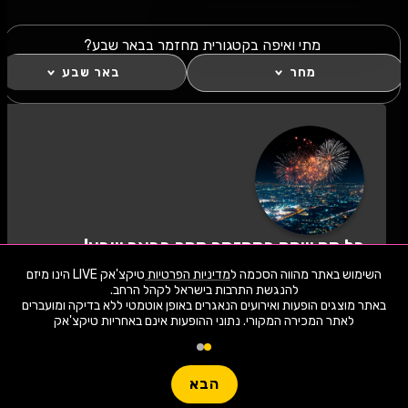
מתי ואיפה בקטגורית מחזמר בבאר שבע?
מחר
באר שבע
כל מה שחם במחזמר מחר בבאר שבע!
לחצו "עקוב" כדי לקבל עדכונים ראשונים על השקת
השימוש באתר מהווה הסכמה ל
מדיניות הפרטיות
טיקצ'אק LIVE הינו מיזם
הופעות, כרטיסים, שוברי הנחה וחשיפה בלעדית
למתרחש באזור שלכם. הצטרפו לסצנת התרבות
באתר מוצגים הופעות ואירועים הנאגרים באופן אוטמטי ללא בדיקה ומועברים
במחזמר מחר בבאר שבע ותהיו חלק מהמשפחה!
לאתר המכירה המקורי. נתוני ההופעות אינם באחריות טיקצ'אק
1,929 ארועי live כרגע
לעקוב
חפשו הופעה
הבא
שימו -💓- נתוני ההופעות המוצגים עודכנו על ידי בינה מלאכותית מאתר המכירה