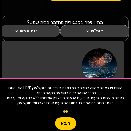
מתי ואיפה בקטגורית מחזמר בבית שמש?
סופ"ש
בית שמש
כל מה שחם במחזמר סופ"ש בבית שמש!
השימוש באתר מהווה הסכמה ל
מדיניות הפרטיות
טיקצ'אק LIVE הינו מיזם
לחצו "עקוב" כדי לקבל עדכונים ראשונים על השקת
באתר מוצגים הופעות ואירועים הנאגרים באופן אוטמטי ללא בדיקה ומועברים
הופעות, כרטיסים, שוברי הנחה וחשיפה בלעדית
לאתר המכירה המקורי. נתוני ההופעות אינם באחריות טיקצ'אק
למתרחש באזור שלכם. הצטרפו לסצנת התרבות
2,032 ארועי live כרגע
במחזמר סופ"ש בבית שמש ותהיו חלק מהמשפחה!
חפשו הופעה
לעקוב
הבא