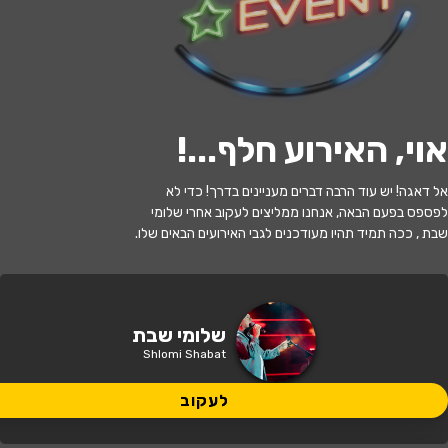
לעקוב
אוי, האירוע חלף...
!
האירוע חלף
אל דאגה! יש עוד הרבה דברים מעניינים בדרך! כדי לא
בגלל הרוח - בית החייל
לפספס בפעם הבאה, אנחנו ממליצים לעקוב אחרי שלומי
שבת , ככה תמיד תהיו מעודכנים לגבי האירועים הבאים שלו.
20:30 | 26.03
מתי?
תל אביב
•
בית החייל תל אביב
איפה?
שלומי שבת
Shlomi Shabat
199 ₪ - 119 ₪
כמה עולה?
לעקוב