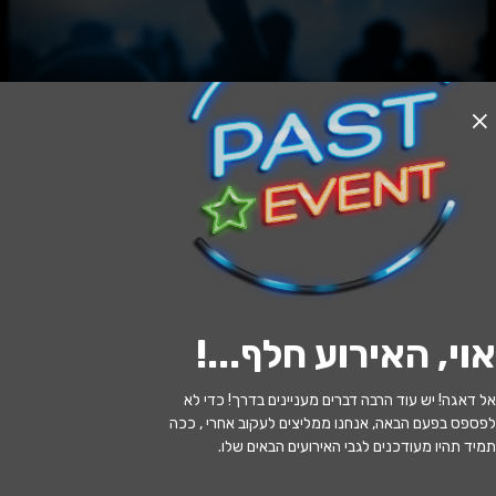
האירוע חלף
איפה לורה? - המחזמר שמחזיר את כוכבי
הרוק הגדולים המתים
20:00 | 10.05
מתי?
אוי, האירוע חלף...
!
תל אביב
•
מרכז תרבות אניס ת"א
איפה?
אל דאגה! יש עוד הרבה דברים מעניינים בדרך! כדי לא
129 ₪
כמה עולה?
לפספס בפעם הבאה, אנחנו ממליצים לעקוב אחרי , ככה
תמיד תהיו מעודכנים לגבי האירועים הבאים שלו.