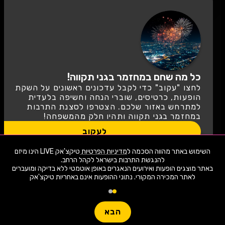
כל מה שחם במחזמר בגני תקווה!
לחצו "עקוב" כדי לקבל עדכונים ראשונים על השקת
הופעות, כרטיסים, שוברי הנחה וחשיפה בלעדית
למתרחש באזור שלכם. הצטרפו לסצנת התרבות
במחזמר בגני תקווה ותהיו חלק מהמשפחה!
לעקוב
השימוש באתר מהווה הסכמה ל
מדיניות הפרטיות
טיקצ'אק LIVE הינו מיזם
שימו -💓- נתוני ההופעות המוצגים עודכנו על ידי בינה מלאכותית מאתר המכירה
באתר מוצגים הופעות ואירועים הנאגרים באופן אוטמטי ללא בדיקה ומועברים
המקורי. יתכנו טעויות ושינויים.
לאתר המכירה המקורי. נתוני ההופעות אינם באחריות טיקצ'אק
טיקצ'אק LIVE לא מוכרת כרטיסים למופע זה ולא לוקחת אחריות על
2,035 ארועי live כרגע
המידע, המיקום המחירים או כל מידע אחר הקשור לאירוע!
יש לבדוק היטב באתר המכירה בפועל לפני הרכישה!
חפשו הופעה
עוד מידע
הבא
Live
פופולריים השבוע
קטגו