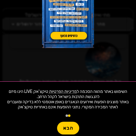
מתי ואיפה בקטגורית מחזמר באזור ירושלים?
מחר
אזור ירושלים
כל מה שחם במחזמר מחר באזור ירושלים!
לחצו "עקוב" כדי לקבל עדכונים ראשונים על השקת
השימוש באתר מהווה הסכמה ל
מדיניות הפרטיות
טיקצ'אק LIVE הינו מיזם
הופעות, כרטיסים, שוברי הנחה וחשיפה בלעדית
למתרחש באזור שלכם. הצטרפו לסצנת התרבות
באתר מוצגים הופעות ואירועים הנאגרים באופן אוטמטי ללא בדיקה ומועברים
במחזמר מחר באזור ירושלים ותהיו חלק מהמשפחה!
לאתר המכירה המקורי. נתוני ההופעות אינם באחריות טיקצ'אק
1,958 ארועי live כרגע
לעקוב
חפשו הופעה
הבא
שימו -💓- נתוני ההופעות המוצגים עודכנו על ידי בינה מלאכותית מאתר המכירה