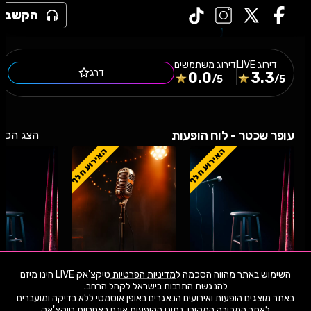
הקשב
דירוג
LIVE
דירוג משתמשים
דרג
0.0
3.3
/5
/5
עופר שכטר - לוח הופעות
הצג הכל
האירוע חלף
האירוע חלף
השימוש באתר מהווה הסכמה ל
מדיניות הפרטיות
טיקצ'אק LIVE הינו מיזם
באתר מוצגים הופעות ואירועים הנאגרים באופן אוטמטי ללא בדיקה ומועברים
08.8.26
שבת
20:00
28.7.26
שלישי
21:00
13.6.26
שבת
לאתר המכירה המקורי. נתוני ההופעות אינם באחריות טיקצ'אק