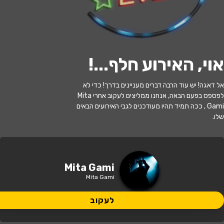
לעקוב
אוי, האירוע חלף...
!
האירוע חלף
אל דאגה! יש עוד הרבה דברים מעניינים בדרך! כדי לא
Mita Gami x Meir Briskman &
לפספס בפעם הבאה, אנחנו ממליצים לעקוב אחרי Mita
Orchestra
Gami , ככה תמיד תהיו מעודכנים לגבי האירועים הבאים
שלו.
20:00 | 16.06
מתי?
תל אביב
•
אמפי תל אביב גני יהושע
איפה?
Mita Gami
Mita Gami
לעקוב