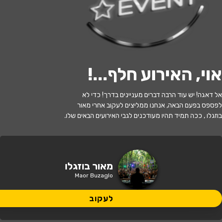
לעקוב
האירוע חלף
אוי, האירוע חלף...
!
MAOR BUZAGLO // 11.06 // SELENA
אל דאגה! יש עוד הרבה דברים מעניינים בדרך! כדי לא
GARDEN
לפספס בפעם הבאה, אנחנו ממליצים לעקוב אחרי מאור
בוזגלו , ככה תמיד תהיו מעודכנים לגבי האירועים הבאים שלו.
22:30 | 11.06
מתי?
כרמל 8, אילת, ישראל
איפה?
מאור בוזגלו
Maor Buzaglo
100 ₪
כמה עולה?
לעקוב