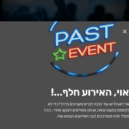
האירוע חלף
SPIRALA PROJECT 12.6.2026 🌀
00:00 | 19.06
מתי?
אוי, האירוע חלף...
!
Israel
איפה?
אל דאגה! יש עוד הרבה דברים מעניינים בדרך! כדי לא
160 ₪ - 120 ₪
כמה עולה?
לפספס בפעם הבאה, אנחנו ממליצים לעקוב אחרי , ככה
תמיד תהיו מעודכנים לגבי האירועים הבאים שלו.