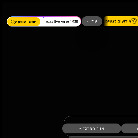
ים
מחזמר
חזנות
כדורגל
עוד
חפשו הופעה
1,935 ארועי live כרגע