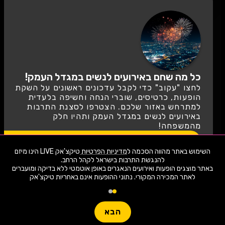
כל מה שחם באירועים לנשים במגדל העמק!
לחצו "עקוב" כדי לקבל עדכונים ראשונים על השקת
הופעות, כרטיסים, שוברי הנחה וחשיפה בלעדית
למתרחש באזור שלכם. הצטרפו לסצנת התרבות
באירועים לנשים במגדל העמק ותהיו חלק
מהמשפחה!
לעקוב
השימוש באתר מהווה הסכמה ל
מדיניות הפרטיות
טיקצ'אק LIVE הינו מיזם
באתר מוצגים הופעות ואירועים הנאגרים באופן אוטמטי ללא בדיקה ומועברים
שימו -💓- נתוני ההופעות המוצגים עודכנו על ידי בינה מלאכותית מאתר המכירה
לאתר המכירה המקורי. נתוני ההופעות אינם באחריות טיקצ'אק
המקורי. יתכנו טעויות ושינויים.
1,940 ארועי live כרגע
טיקצ'אק LIVE לא מוכרת כרטיסים למופע זה ולא לוקחת אחריות על
המידע, המיקום המחירים או כל מידע אחר הקשור לאירוע!
חפשו הופעה
יש לבדוק היטב באתר המכירה בפועל לפני הרכישה!
הבא
עוד מידע