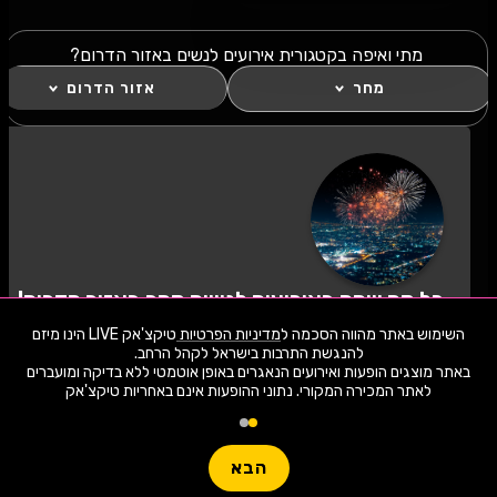
מתי ואיפה בקטגורית אירועים לנשים באזור הדרום?
מחר
אזור הדרום
כל מה שחם באירועים לנשים מחר באזור הדרום!
לחצו "עקוב" כדי לקבל עדכונים ראשונים על השקת
השימוש באתר מהווה הסכמה ל
מדיניות הפרטיות
טיקצ'אק LIVE הינו מיזם
הופעות, כרטיסים, שוברי הנחה וחשיפה בלעדית
למתרחש באזור שלכם. הצטרפו לסצנת התרבות
באתר מוצגים הופעות ואירועים הנאגרים באופן אוטמטי ללא בדיקה ומועברים
באירועים לנשים מחר באזור הדרום ותהיו חלק
לאתר המכירה המקורי. נתוני ההופעות אינם באחריות טיקצ'אק
מהמשפחה!
1,949 ארועי live כרגע
חפשו הופעה
לעקוב
הבא