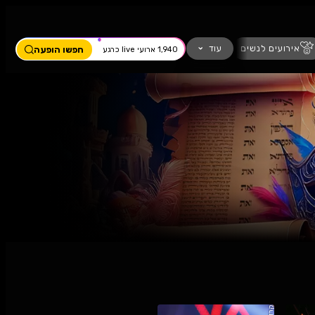
ים
מחזמר
חזנות
כדורגל
עוד
חפשו הופעה
1,940 ארועי live כרגע