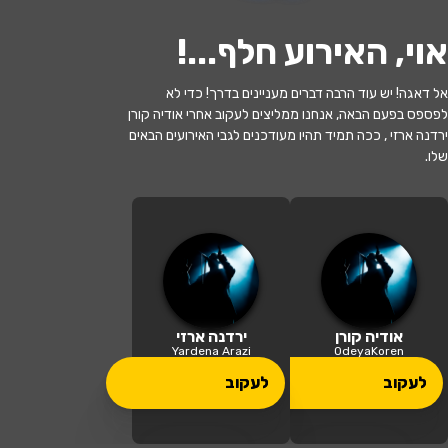
אוי, האירוע חלף...
!
אל דאגה! יש עוד הרבה דברים מעניינים בדרך! כדי לא
לפספס בפעם הבאה, אנחנו ממליצים לעקוב אחרי אודיה קורן
ירדנה ארזי , ככה תמיד תהיו מעודכנים לגבי האירועים הבאים
שלו.
האירוע חלף
ירדנה ארזי ואודיה קורן עושות שורשים
20:00 | 16.12
מתי?
עין חרוד מאוחד
•
אולם בית ציזלינג
איפה?
אודיה קורן
ירדנה ארזי
Yardena Arazi
OdeyaKoren
80 ₪
לעקוב
לעקוב
כמה עולה?