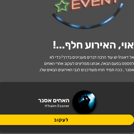
לעקוב
אוי, האירוע חלף...
!
האירוע חלף
אל דאגה! יש עוד הרבה דברים מעניינים בדרך! כדי לא
האחים אסנר- יפה כשושנה
לפספס בפעם הבאה, אנחנו ממליצים לעקוב אחרי האחים
אסנר , ככה תמיד תהיו מעודכנים לגבי האירועים הבאים שלו.
20:30 | 12.05
מתי?
רחובות
•
בית העם - רחובות
איפה?
האחים אסנר
H'haim Essner
80 ₪
כמה עולה?
לעקוב