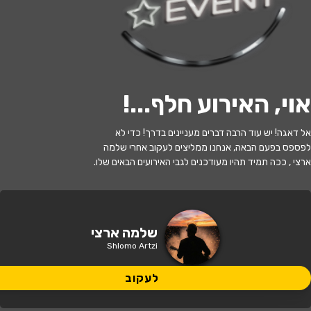
לעקוב
אוי, האירוע חלף...
!
האירוע חלף
אל דאגה! יש עוד הרבה דברים מעניינים בדרך! כדי לא
שלמה ארצי
לפספס בפעם הבאה, אנחנו ממליצים לעקוב אחרי שלמה
ארצי , ככה תמיד תהיו מעודכנים לגבי האירועים הבאים שלו.
20:30 | 23.06
מתי?
מודיעין מכבים רעות
•
פארק ענבה
איפה?
שלמה ארצי
Shlomo Artzi
180 ₪
כמה עולה?
לעקוב