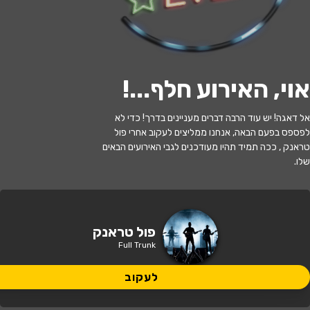
לעקוב
אוי, האירוע חלף...
!
האירוע חלף
אל דאגה! יש עוד הרבה דברים מעניינים בדרך! כדי לא
לפספס בפעם הבאה, אנחנו ממליצים לעקוב אחרי פול
פול טראנק בהופעה
טראנק , ככה תמיד תהיו מעודכנים לגבי האירועים הבאים
שלו.
21:30 | 11.12
מתי?
עין השופט
•
מגדה - תרבות במגידו
איפה?
פול טראנק
Full Trunk
114 ₪
כמה עולה?
לעקוב