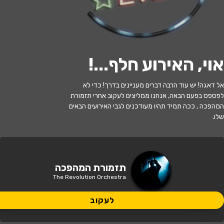
לעקוב
אוי, האירוע חלף...
!
האירוע חלף
אל דאגה! יש עוד הרבה דברים מעניינים בדרך! כדי לא
לפספס בפעם הבאה, אנחנו ממליצים לעקוב אחרי תזמורת
תזמורת המהפכה - מהפכה בצוותא
המהפכה , ככה תמיד תהיו מעודכנים לגבי האירועים הבאים
שלו.
21:00 | 27.06
מתי?
הרצליה
•
היכל אמנויות הבמה הרצליה
איפה?
תזמורת המהפכה
The Revolution Orchestra
235 ₪ - 175 ₪
כמה עולה?
לעקוב