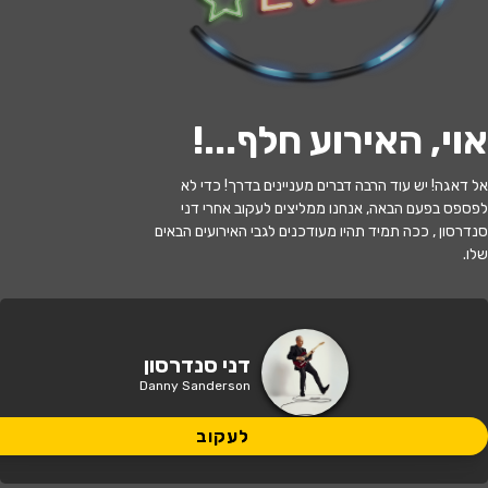
י
ל
ו
ם
:
צ
י
ל
ו
ם
:
ש
י
פ
ר
נ
ק
ו
,
ו
י
ק
י
פ
ד
י
ה
,
מ
ו
פ
ץ
ב
ר
י
ש
י
ו
ן
C
C
B
Y
-
S
A
3
.
לעקוב
אוי, האירוע חלף...
!
האירוע חלף
אל דאגה! יש עוד הרבה דברים מעניינים בדרך! כדי לא
לפספס בפעם הבאה, אנחנו ממליצים לעקוב אחרי דני
דני סנדרסון - המיטב
סנדרסון , ככה תמיד תהיו מעודכנים לגבי האירועים הבאים
שלו.
20:30 | 02.06
מתי?
באר שבע
•
המשכן לאמנויות הבמה באר
דני סנדרסון
איפה?
שבע
Danny Sanderson
139 ₪ - 89 ₪
לעקוב
כמה עולה?