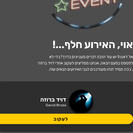
לעקוב
אוי, האירוע חלף...
!
האירוע חלף
אל דאגה! יש עוד הרבה דברים מעניינים בדרך! כדי לא
דויד ברוזה
לפספס בפעם הבאה, אנחנו ממליצים לעקוב אחרי דויד ברוזה
, ככה תמיד תהיו מעודכנים לגבי האירועים הבאים שלו.
20:30 | 30.07
מתי?
עומר
•
אמפיתיאטרון עומר
איפה?
דויד ברוזה
David Broza
179 ₪ - 119 ₪
כמה עולה?
לעקוב