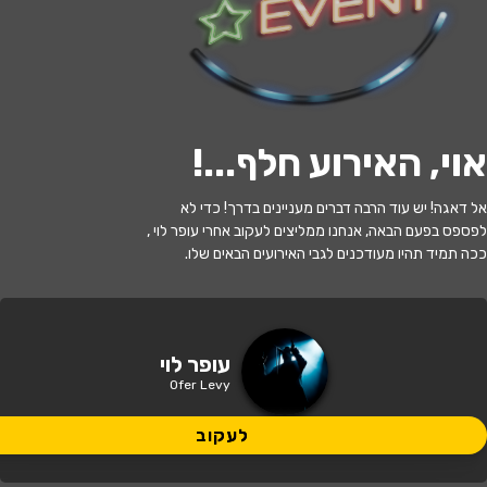
לעקוב
אוי, האירוע חלף...
!
האירוע חלף
אל דאגה! יש עוד הרבה דברים מעניינים בדרך! כדי לא
עופר לוי
לפספס בפעם הבאה, אנחנו ממליצים לעקוב אחרי עופר לוי ,
ככה תמיד תהיו מעודכנים לגבי האירועים הבאים שלו.
22:00 | 11.06
מתי?
ירושלים
•
זאפה ירושלים
איפה?
עופר לוי
Ofer Levy
304 ₪
כמה עולה?
לעקוב