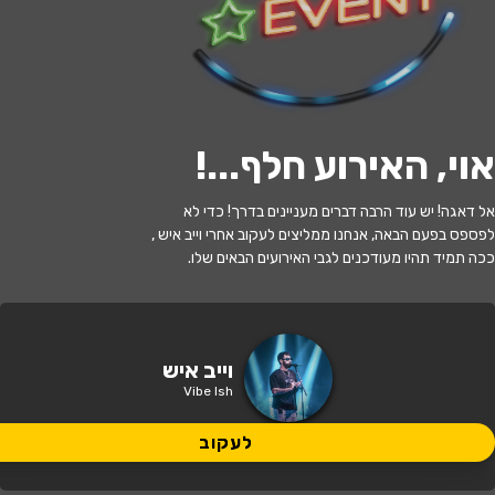
לעקוב
אוי, האירוע חלף...
!
האירוע חלף
אל דאגה! יש עוד הרבה דברים מעניינים בדרך! כדי לא
וייב איש
לפספס בפעם הבאה, אנחנו ממליצים לעקוב אחרי וייב איש ,
ככה תמיד תהיו מעודכנים לגבי האירועים הבאים שלו.
22:00 | 25.09
מתי?
באר שבע
•
מיוזיק סיטי באר שבע
איפה?
וייב איש
Vibe Ish
115 ₪
כמה עולה?
לעקוב