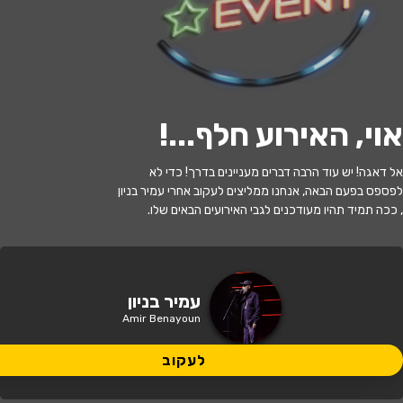
לעקוב
אוי, האירוע חלף...
!
האירוע חלף
אל דאגה! יש עוד הרבה דברים מעניינים בדרך! כדי לא
עמיר בניון
לפספס בפעם הבאה, אנחנו ממליצים לעקוב אחרי עמיר בניון
, ככה תמיד תהיו מעודכנים לגבי האירועים הבאים שלו.
20:30 | 11.06
מתי?
מגדל העמק
•
מתנ"ס מגדל העמק
איפה?
עמיר בניון
Amir Benayoun
79 ₪
כמה עולה?
לעקוב