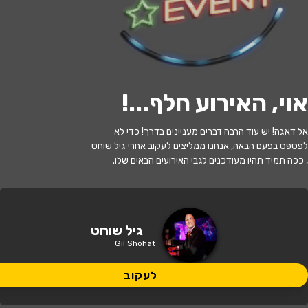
לעקוב
אוי, האירוע חלף...
!
האירוע חלף
אל דאגה! יש עוד הרבה דברים מעניינים בדרך! כדי לא
גיל שוחט
לפספס בפעם הבאה, אנחנו ממליצים לעקוב אחרי גיל שוחט
, ככה תמיד תהיו מעודכנים לגבי האירועים הבאים שלו.
20:30 | 10.05
מתי?
תל אביב
•
שבלול ג'אז
איפה?
גיל שוחט
Gil Shohat
130 ₪ - 115 ₪
כמה עולה?
לעקוב