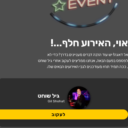
לעקוב
אוי, האירוע חלף...
!
האירוע חלף
אל דאגה! יש עוד הרבה דברים מעניינים בדרך! כדי לא
גיל שוחט
לפספס בפעם הבאה, אנחנו ממליצים לעקוב אחרי גיל שוחט
, ככה תמיד תהיו מעודכנים לגבי האירועים הבאים שלו.
20:30 | 10.05
מתי?
תל אביב
•
שבלול ג'אז
איפה?
גיל שוחט
Gil Shohat
130 ₪ - 115 ₪
כמה עולה?
לעקוב