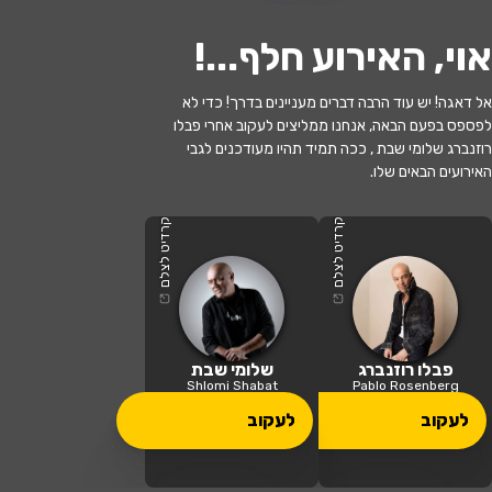
אוי, האירוע חלף...
!
אל דאגה! יש עוד הרבה דברים מעניינים בדרך! כדי לא
לפספס בפעם הבאה, אנחנו ממליצים לעקוב אחרי פבלו
רוזנברג שלומי שבת , ככה תמיד תהיו מעודכנים לגבי
האירועים הבאים שלו.
האירוע חלף
שלומי שבת ופבלו רוזנברג
קרדיט לצלם
קרדיט לצלם
20:30 | 22.06
מתי?
עומר
•
אמפיתיאטרון עומר
איפה?
פבלו רוזנברג
שלומי שבת
Shlomi Shabat
Pablo Rosenberg
90 ₪
לעקוב
לעקוב
כמה עולה?