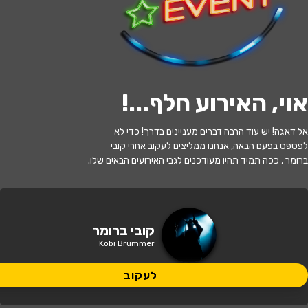
לעקוב
האירוע חלף
אוי, האירוע חלף...
!
מופע סיום בין הזמנים עם קובי ברומר
אל דאגה! יש עוד הרבה דברים מעניינים בדרך! כדי לא
ואהרלה נחשוני
לפספס בפעם הבאה, אנחנו ממליצים לעקוב אחרי קובי
ברומר , ככה תמיד תהיו מעודכנים לגבי האירועים הבאים שלו.
20:30 | 20.08
מתי?
מרכז קהילה בצוותא – רח' הקהילה 9
איפה?
קובי ברומר
Kobi Brummer
10 ₪
כמה עולה?
לעקוב