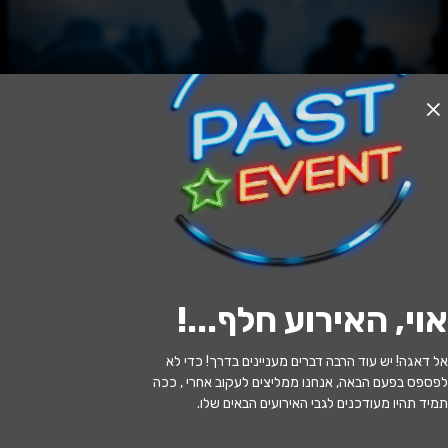
האירוע חלף
רומן במנהטן - המיטב של קול פורטר
20:30 | 13.05
מתי?
אוי, האירוע חלף...
!
כפר סבא
•
היכל התרבות כפר סבא
איפה?
אל דאגה! יש עוד הרבה דברים מעניינים בדרך! כדי לא
169 ₪ - 165 ₪
כמה עולה?
לפספס בפעם הבאה, אנחנו ממליצים לעקוב אחרי , ככה
תמיד תהיו מעודכנים לגבי האירועים הבאים שלו.