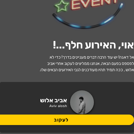
י
ל
ו
ם
:
צ
י
ל
ו
ם
:
ט
ל
ע
ב
ו
ד
י
,
ו
י
ק
י
פ
ד
י
ה
,
מ
ו
פ
ץ
ב
ר
י
ש
י
ו
ן
C
C
B
Y
-
S
A
3
.
לעקוב
האירוע חלף
אוי, האירוע חלף...
!
אברהם אביב אלוש - ״הכי קרוב אליכם״ |
אל דאגה! יש עוד הרבה דברים מעניינים בדרך! כדי לא
מופע חדש
לפספס בפעם הבאה, אנחנו ממליצים לעקוב אחרי אביב
אלוש , ככה תמיד תהיו מעודכנים לגבי האירועים הבאים שלו.
21:30 | 02.07
מתי?
חיפה
•
זאפה חיפה
איפה?
אביב אלוש
Aviv alosh
135 ₪ - 120 ₪
כמה עולה?
לעקוב