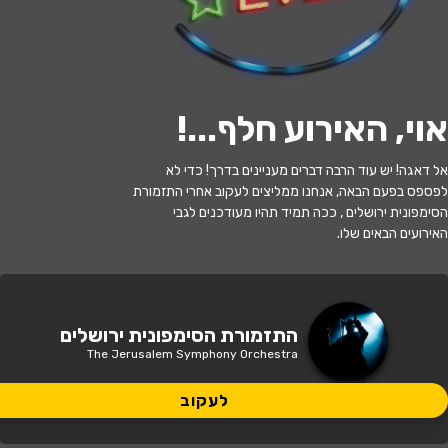
לעקוב
אוי, האירוע חלף...
!
האירוע חלף
אל דאגה! יש עוד הרבה דברים מעניינים בדרך! כדי לא
מלופייב - לגעת ברגש טהור - התזמורת
לפספס בפעם הבאה, אנחנו ממליצים לעקוב אחרי התזמורת
הסימפונית ירושלים
הסימפונית ירושלים , ככה תמיד תהיו מעודכנים לגבי
האירועים הבאים שלו.
19:30 | 30.06
מתי?
חיפה
•
מרכז רפפורט לתרבות
איפה?
התזמורת הסימפונית ירושלים
The Jerusalem Symphony Orchestra
150 ₪ - 96 ₪
כמה עולה?
לעקוב