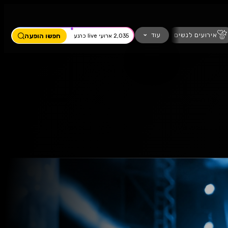
ים
מחזמר
חזנות
כדורגל
עוד
חפשו הופעה
2,035 ארועי live כרגע