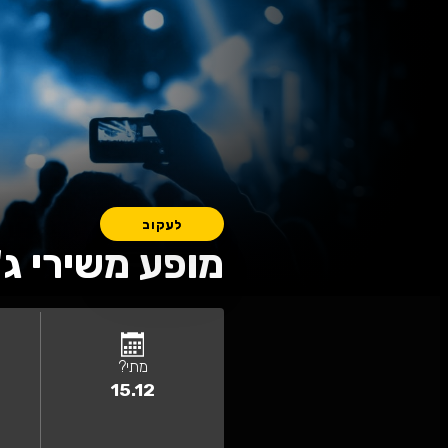
עקוב
ע משירי ג'ו עמר בהש