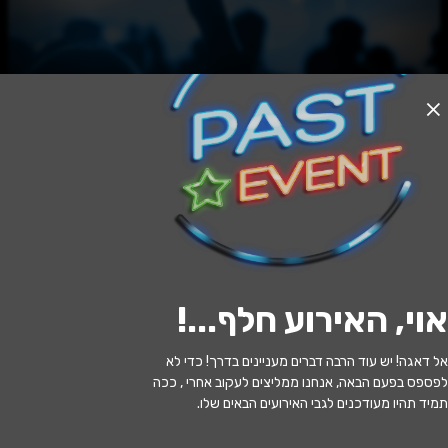
האירוע חלף
שרים לך מולדת
20:30 | 21.01
מתי?
אוי, האירוע חלף...
!
ירושלים
•
היכל פיס לתרבות ולאמנויות
איפה?
ירושלים
אל דאגה! יש עוד הרבה דברים מעניינים בדרך! כדי לא
לפספס בפעם הבאה, אנחנו ממליצים לעקוב אחרי , ככה
99 ₪
כמה עולה?
תמיד תהיו מעודכנים לגבי האירועים הבאים שלו.