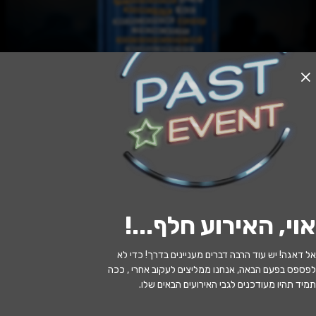
האירוע חלף
קודש הילולים - התזמורת האנדלוסית
אשדוד
20:30 | 11.01
מתי?
אוי, האירוע חלף...
!
באר שבע
•
המשכן לאמנויות הבמה באר
איפה?
שבע
אל דאגה! יש עוד הרבה דברים מעניינים בדרך! כדי לא
לפספס בפעם הבאה, אנחנו ממליצים לעקוב אחרי , ככה
129 ₪ - 99 ₪
כמה עולה?
תמיד תהיו מעודכנים לגבי האירועים הבאים שלו.