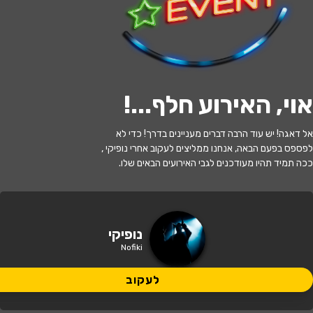
לעקוב
אוי, האירוע חלף...
!
האירוע חלף
אל דאגה! יש עוד הרבה דברים מעניינים בדרך! כדי לא
נופיקי - הרפתקה בעולם הגיימינג
לפספס בפעם הבאה, אנחנו ממליצים לעקוב אחרי נופיקי ,
ככה תמיד תהיו מעודכנים לגבי האירועים הבאים שלו.
17:30 | 05.08
מתי?
בת ים
•
היכל התרבות בת ים
איפה?
נופיקי
Nofiki
89 ₪ - 55 ₪
כמה עולה?
לעקוב