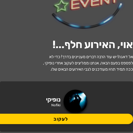
לעקוב
אוי, האירוע חלף...
!
האירוע חלף
אל דאגה! יש עוד הרבה דברים מעניינים בדרך! כדי לא
המסע הדיגיטלי של נופיקי
לפספס בפעם הבאה, אנחנו ממליצים לעקוב אחרי נופיקי ,
ככה תמיד תהיו מעודכנים לגבי האירועים הבאים שלו.
17:30 | 14.12
מתי?
נס ציונה
•
היכל התרבות נס ציונה
איפה?
נופיקי
Nofiki
92 ₪ - 30 ₪
כמה עולה?
לעקוב