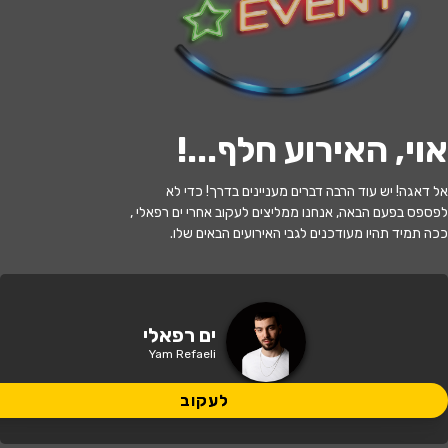
י
ל
ו
ם
:
צ
י
ל
ו
ם
:
ס
י
ו
ן
פ
ר
ג
',
ו
י
ק
י
פ
ד
י
ה
,
מ
ו
פ
ץ
ב
ר
י
ש
י
ו
ן
C
C
B
Y
-
S
A
3
.
לעקוב
אוי, האירוע חלף...
!
האירוע חלף
אל דאגה! יש עוד הרבה דברים מעניינים בדרך! כדי לא
ים רפאלי – מופע אקוסטי
לפספס בפעם הבאה, אנחנו ממליצים לעקוב אחרי ים רפאלי ,
ככה תמיד תהיו מעודכנים לגבי האירועים הבאים שלו.
20:00 | 15.11
מתי?
ירושלים
•
היכל התרבות בית העם
איפה?
ים רפאלי
Yam Refaeli
75 ₪
כמה עולה?
לעקוב