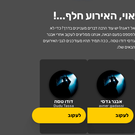
אוי, האירוע חלף...
!
אל דאגה! יש עוד הרבה דברים מעניינים בדרך! כדי לא
לעקוב
לפספס בפעם הבאה, אנחנו ממליצים לעקוב אחרי אבנר
גדסי דודו טסה , ככה תמיד תהיו מעודכנים לגבי האירועים
הבאים שלו.
האירוע חלף
אבנר גדסי
20:30 | 28.05
מתי?
ראש העין
•
היכל התרבות ראש העין
איפה?
אבנר גדסי
דודו טסה
Dudu Tassa
avner gadassi
160 ₪ - 119 ₪
לעקוב
לעקוב
כמה עולה?