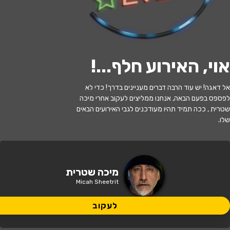
י
ל
ו
ם
:
צ
י
ל
ו
ם
:
ג
ב
ר
י
א
ל
ב
ה
ר
י
ל
ה
,
ו
י
ק
י
פ
ד
י
ה
,
מ
ו
פ
ץ
ב
ר
י
ש
י
ו
ן
C
C
B
Y
-
S
A
3
.
לעקוב
אוי, האירוע חלף...
!
האירוע חלף
אל דאגה! יש עוד הרבה דברים מעניינים בדרך! כדי לא
לפספס בפעם הבאה, אנחנו ממליצים לעקוב אחרי מיכה
מיכה שטרית
שטרית , ככה תמיד תהיו מעודכנים לגבי האירועים הבאים
שלו.
21:00 | 17.02
מתי?
הרצליה
•
היכל אמנויות הבמה הרצליה
איפה?
מיכה שטרית
Micah Sheetrit
179 ₪ - 139 ₪
כמה עולה?
לעקוב