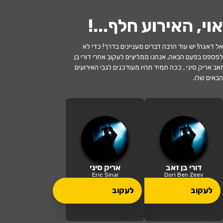
אוי, האירוע חלף...
!
לעקוב
אל דאגה! יש עוד הרבה דברים מעניינים בדרך! כדי לא
לפספס בפעם הבאה, אנחנו ממליצים לעקוב אחרי דורי בן
האירוע חלף
זאב אריק סיני , ככה תמיד תהיו מעודכנים לגבי האירועים
הבאים שלו.
"משבלול עד לול"-דורי בן זאב והלהקה
במחווה לאלבום "שבלול" אורח:אריק סיני
20:30 | 17.06
מתי?
חיפה
•
בית אבא חושי חיפה
איפה?
דורי בן זאב
אריק סיני
Eric Sinai
Dori Ben Zeev
69 ₪
לעקוב
לעקוב
כמה עולה?