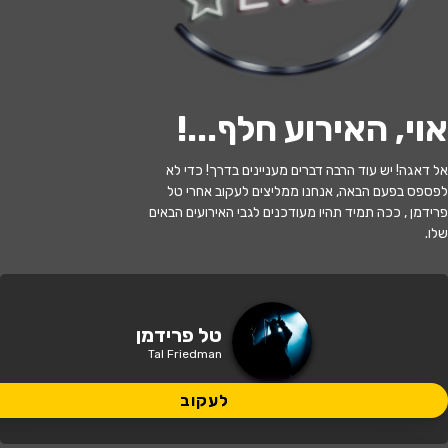
לעקוב
אוי, האירוע חלף...
!
האירוע חלף
אל דאגה! יש עוד הרבה דברים מעניינים בדרך! כדי לא
לפספס בפעם הבאה, אנחנו ממליצים לעקוב אחרי טל
טל פרידמן- מה למדתי מהבת שלי?
פרידמן , ככה תמיד תהיו מעודכנים לגבי האירועים הבאים
שלו.
20:00 | 16.06
מתי?
באר שבע
•
תיאטרון הפרינג' באר שבע
איפה?
טל פרידמן
Tal Friedman
39 ₪
כמה עולה?
לעקוב