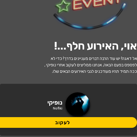
לעקוב
אוי, האירוע חלף...
!
האירוע חלף
אל דאגה! יש עוד הרבה דברים מעניינים בדרך! כדי לא
מסיבת החג הסודית - נופיקי - מופע חנוכה
לפספס בפעם הבאה, אנחנו ממליצים לעקוב אחרי נופיקי ,
ככה תמיד תהיו מעודכנים לגבי האירועים הבאים שלו.
17:30 | 31.12
מתי?
בת ים
•
היכל התרבות בת ים
איפה?
נופיקי
Nofiki
88 ₪ - 65 ₪
כמה עולה?
לעקוב