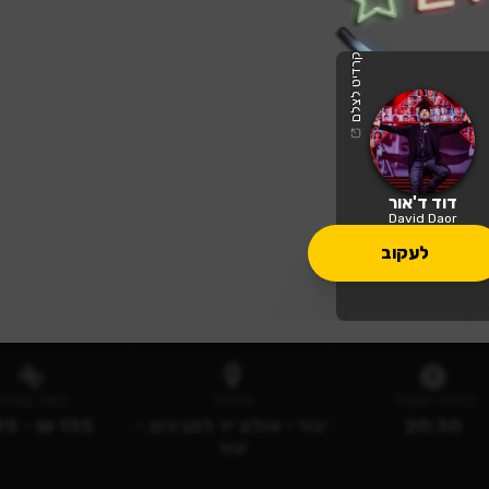
קרדיט לצלם
דוד ד'אור
David Daor
לעקוב
אור