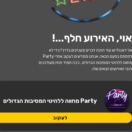
לעקוב
אוי, האירוע חלף...
!
האירוע חלף
אל דאגה! יש עוד הרבה דברים מעניינים בדרך! כדי לא
Exclusive Sunset Singles Party 🥳
לפספס בפעם הבאה, אנחנו ממליצים לעקוב אחרי Party
🎷מסיבת סינגלס של הקיץ
מחווה ללהיטי המסיבות הגדולים , ככה תמיד תהיו מעודכנים
לגבי האירועים הבאים שלו.
20:00 | 10.06
מתי?
תל אביב
•
Cappella קפלה, הארבעה,
איפה?
Party מחווה ללהיטי המסיבות הגדולים
תל אביב-יפו, ישראל
65 ₪
לעקוב
כמה עולה?